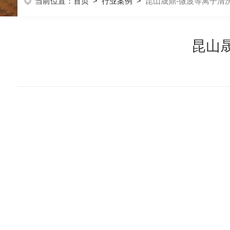
当前位置：
首页
>
行业案例
>
昆山晟鼎-微波等离子清
昆山