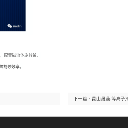
洗机，配置磁流体旋转架，
障刻蚀效率
。
下一篇：
昆山晟鼎-等离子