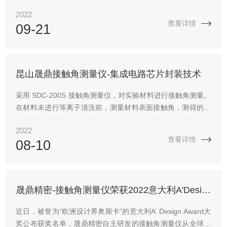
要求，将芯片与基板或管壳互联时，主要有导电胶粘接和共晶
2022
焊接两种方法，今天我们主要来研究下共晶焊接工艺。
查看详情
09-21
昆山晟鼎接触角测量仪-集成电路芯片封装技术
采用 SDC-200S 接触角测量仪，对实验材料进行接触角测量。
在材料未进行等离子清洗前，测量材料表面接触角，测得的接
触角为 90°左右。
2022
查看详情
08-10
晟鼎精密-接触角测量仪荣获2022意大利A'Design Award设计大奖
近日，被誉为“欧洲设计界奥斯卡”的意大利A’ Design Award大
奖公布获奖名单，晟鼎精密自主研发的接触角测量仪从全球众